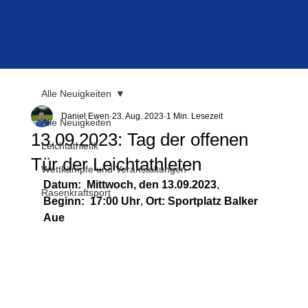
Alle Neuigkeiten
Daniel Ewen
23. Aug. 2023
1 Min. Lesezeit
Alle Neuigkeiten
13.09.2023: Tag der offenen
Leichtathletik
Tür der Leichtathleten
Wettkämpfe und Veranstaltungen
Datum:  Mittwoch, den 13.09.2023
, 
Rasenkraftsport
Beginn:  17:00 Uhr
, 
Ort: Sportplatz Balker 
Aue