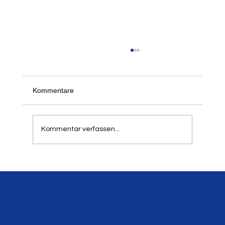
Der 21. Springer- und Werfertag des LTV
am 5. und 6. September 2026
Schon jetzt freuen wir uns, alle informieren zu
Kommentare
können, dass unser traditioneller Springer- und
Werfertag zum 21. Mal in der Balker Aue
stattfindet. Aufgrund der hohen Resonanz in
Kommentar verfassen...
den letzten Jahren h