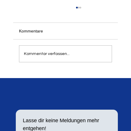
Der 21. Springer- und Werfertag des LTV
am 5. und 6. September 2026
Schon jetzt freuen wir uns, alle informieren zu
Kommentare
können, dass unser traditioneller Springer- und
Werfertag zum 21. Mal in der Balker Aue
stattfindet. Aufgrund der hohen Resonanz in
Kommentar verfassen...
den letzten Jahren h
Lasse dir keine Meldungen mehr 
entgehen!