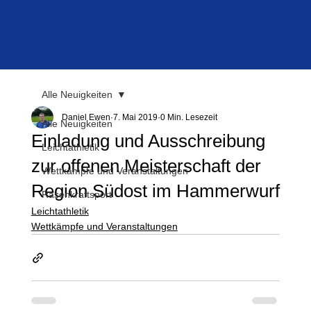
Alle Neuigkeiten
Daniel Ewen
7. Mai 2019
0 Min. Lesezeit
Alle Neuigkeiten
Einladung und Ausschreibung
Leichtathletik
zur offenen Meisterschaft der
Wettkämpfe und Veranstaltungen
Region Südost im Hammerwurf
Rasenkraftsport
Leichtathletik
Wettkämpfe und Veranstaltungen