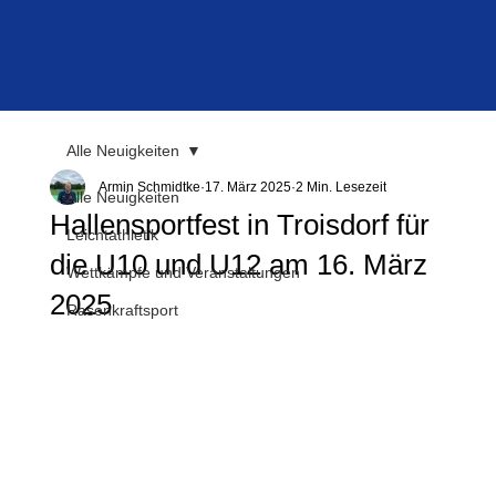
Alle Neuigkeiten
Armin Schmidtke
17. März 2025
2 Min. Lesezeit
Alle Neuigkeiten
Hallensportfest in Troisdorf für
Leichtathletik
die U10 und U12 am 16. März
Wettkämpfe und Veranstaltungen
2025
Rasenkraftsport