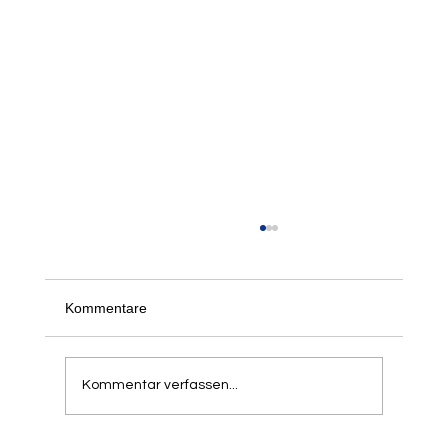
Der 21. Springer- und Werfertag des LTV
am 5. und 6. September 2026
Schon jetzt freuen wir uns, alle informieren zu
Kommentare
können, dass unser traditioneller Springer- und
Werfertag zum 21. Mal in der Balker Aue
stattfindet. Aufgrund der hohen Resonanz in
Kommentar verfassen...
den letzten Jahren h