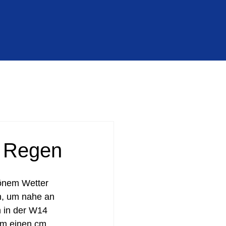
m Regen
hönem Wetter 
n, um nahe an 
m in der W14 
um einen cm. 