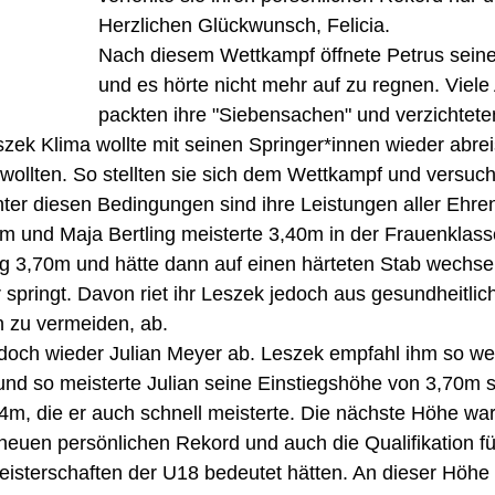
Herzlichen Glückwunsch, Felicia.
Nach diesem Wettkampf öffnete Petrus sein
und es hörte nicht mehr auf zu regnen. Viele 
packten ihre "Siebensachen" und verzichtete
ek Klima wollte mit seinen Springer*innen wieder abrei
wollten. So stellten sie sich dem Wettkampf und versuc
ter diesen Bedingungen sind ihre Leistungen aller Ehre
 und Maja Bertling meisterte 3,40m in der Frauenklasse
 3,70m und hätte dann auf einen härteten Stab wechse
 springt. Davon riet ihr Leszek jedoch aus gesundheitli
 zu vermeiden, ab.
doch wieder Julian Meyer ab. Leszek empfahl ihm so we
nd so meisterte Julian seine Einstiegshöhe von 3,70m 
 4m, die er auch schnell meisterte. Die nächste Höhe war
neuen persönlichen Rekord und auch die Qualifikation fü
sterschaften der U18 bedeutet hätten. An dieser Höhe s