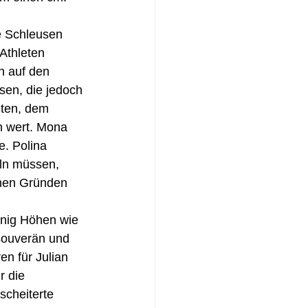
e Schleusen 
Athleten 
n auf den 
sen, die jedoch 
hten, dem 
n wert. Mona 
. Polina 
ln müssen, 
chen Gründen 
nig Höhen wie 
souverän und 
en für Julian 
r die 
cheiterte 