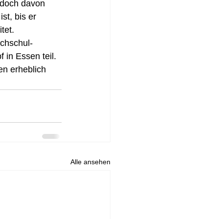
edoch davon 
st, bis er 
tet. 
chschul-
in Essen teil. 
en erheblich 
Alle ansehen