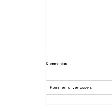
Kommentare
Kommentar verfassen...
Deutscher Masters Meister
für den LTV - Gerhard