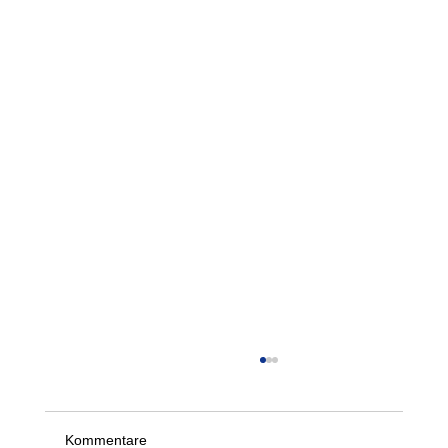
Der 21. Springer- und Werfertag des LTV
am 5. und 6. September 2026
Schon jetzt freuen wir uns, alle informieren zu
Kommentare