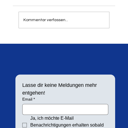
können, dass unser traditioneller Springer- und
Werfertag zum 21. Mal in der Balker Aue
stattfindet. Aufgrund der hohen Resonanz in
Kommentar verfassen...
den letzten Jahren h
Lasse dir keine Meldungen mehr 
entgehen!
Email
*
Ja, ich möchte E-Mail 
Benachrichtigungen erhalten sobald 