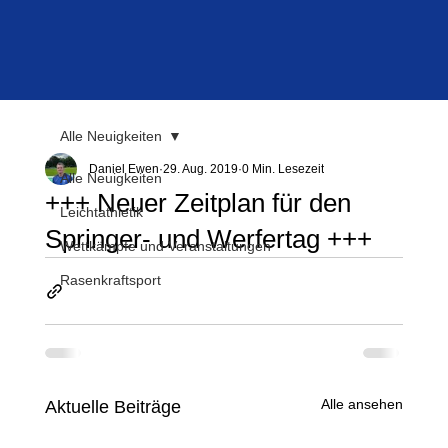
Alle Neuigkeiten
Daniel Ewen
29. Aug. 2019
0 Min. Lesezeit
Alle Neuigkeiten
+++ Neuer Zeitplan für den
Leichtathletik
Springer- und Werfertag +++
Wettkämpfe und Veranstaltungen
Rasenkraftsport
Alle ansehen
Aktuelle Beiträge