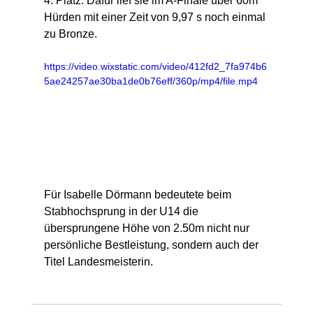
4. Platz. Dafür lief sie im A-Finale über 60m 
Hürden mit einer Zeit von 9,97 s noch einmal 
zu Bronze.
https://video.wixstatic.com/video/412fd2_7fa974b6
5ae24257ae30ba1de0b76eff/360p/mp4/file.mp4
Für Isabelle Dörmann bedeutete beim 
Stabhochsprung in der U14 die 
übersprungene Höhe von 2.50m nicht nur 
persönliche Bestleistung, sondern auch der 
Titel Landesmeisterin.