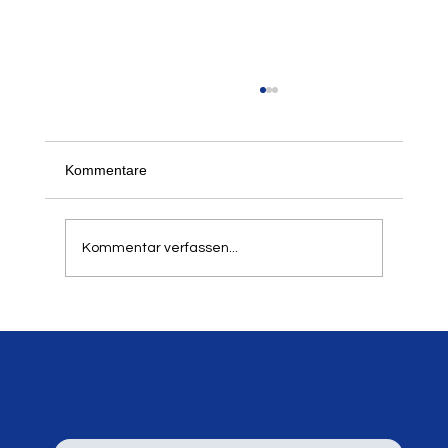
Der 21. Springer- und Werfertag des LTV
am 5. und 6. September 2026
Schon jetzt freuen wir uns, alle informieren zu
Kommentare
können, dass unser traditioneller Springer- und
Werfertag zum 21. Mal in der Balker Aue
stattfindet. Aufgrund der hohen Resonanz in
Kommentar verfassen...
den letzten Jahren h