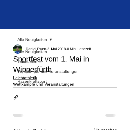
Alle Neuigkeiten
Daniel Ewen
3. Mai 2018
0 Min. Lesezeit
Alle Neuigkeiten
Sportfest vom 1. Mai in
Leichtathletik
Wipperfürth
Wettkämpfe und Veranstaltungen
Leichtathletik
Rasenkraftsport
Wettkämpfe und Veranstaltungen