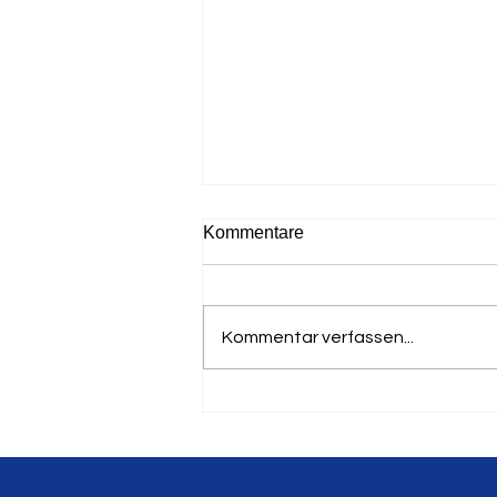
Kommentare
Kommentar verfassen...
Deutscher Masters Meister
für den LTV - Gerhard
Hoffmann