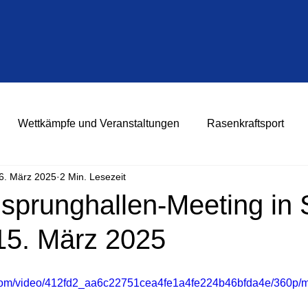
Wettkämpfe und Veranstaltungen
Rasenkraftsport
6. März 2025
2 Min. Lesezeit
prunghallen-Meeting in S
15. März 2025
ic.com/video/412fd2_aa6c22751cea4fe1a4fe224b46bfda4e/360p/m