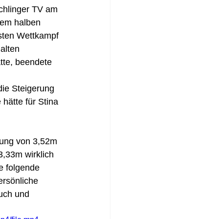
ichlinger TV am 
inem halben 
sten Wettkampf 
alten 
tte, beendete 
ie Steigerung 
hätte für Stina 
stung von 3,52m 
,33m wirklich 
e folgende 
rsönliche 
uch und 