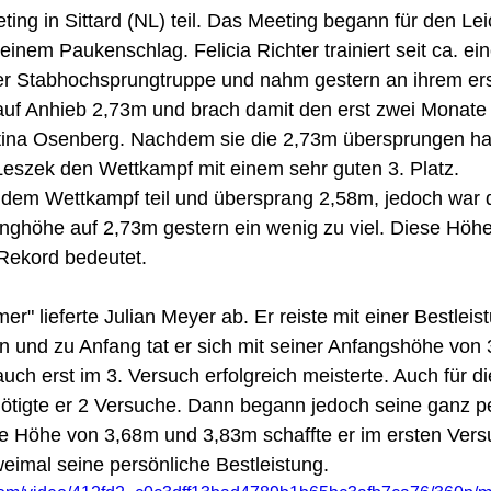
ng in Sittard (NL) teil. Das Meeting begann für den Le
einem Paukenschlag. Felicia Richter trainiert seit ca. e
der Stabhochsprungtruppe und nahm gestern an ihrem er
e auf Anhieb 2,73m und brach damit den erst zwei Monate 
tina Osenberg. Nachdem sie die 2,73m übersprungen ha
Leszek den Wettkampf mit einem sehr guten 3. Platz. 
dem Wettkampf teil und übersprang 2,58m, jedoch war d
nghöhe auf 2,73m gestern ein wenig zu viel. Diese Höhe 
Rekord bedeutet. 
" lieferte Julian Meyer ab. Er reiste mit einer Bestlei
und zu Anfang tat er sich mit seiner Anfangshöhe von 3
uch erst im 3. Versuch erfolgreich meisterte. Auch für di
tigte er 2 Versuche. Dann begann jedoch seine ganz pe
e Höhe von 3,68m und 3,83m schaffte er im ersten Vers
eimal seine persönliche Bestleistung.