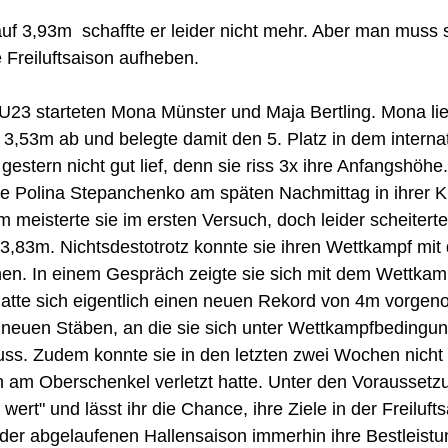
auf 3,93m  schaffte er leider nicht mehr. Aber man muss s
e Freiluftsaison aufheben.
U23 starteten Mona Münster und Maja Bertling. Mona lie
3,53m ab und belegte damit den 5. Platz in dem internat
estern nicht gut lief, denn sie riss 3x ihre Anfangshöhe.
ete Polina Stepanchenko am späten Nachmittag in ihrer K
 meisterte sie im ersten Versuch, doch leider scheiterte
,83m. Nichtsdestotrotz konnte sie ihren Wettkampf mit 
n. In einem Gespräch zeigte sie sich mit dem Wettkamp
 hatte sich eigentlich einen neuen Rekord von 4m vorge
 neuen Stäben, an die sie sich unter Wettkampfbedingun
s. Zudem konnte sie in den letzten zwei Wochen nicht 
ich am Oberschenkel verletzt hatte. Unter den Voraussetzu
 wert" und lässt ihr die Chance, ihre Ziele in der Freiluft
n der abgelaufenen Hallensaison immerhin ihre Bestleist