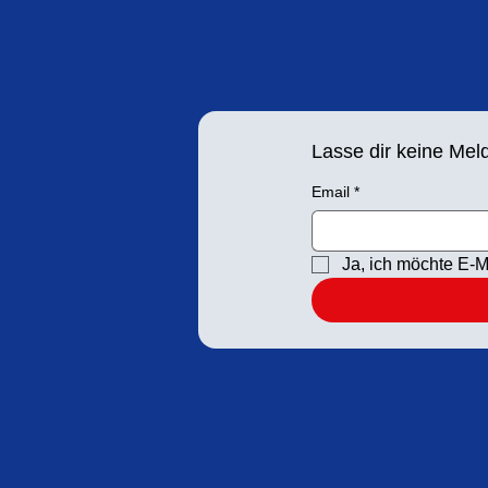
Lasse dir keine Me
Email
*
Ja, ich möchte E-M