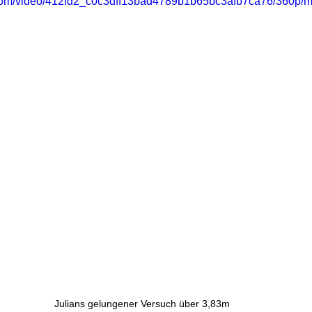
ic.com/video/412fd2_c0c3dff13bad4789b1b65bc3afb7ca76/360p/m
Julians gelungener Versuch über 3,83m