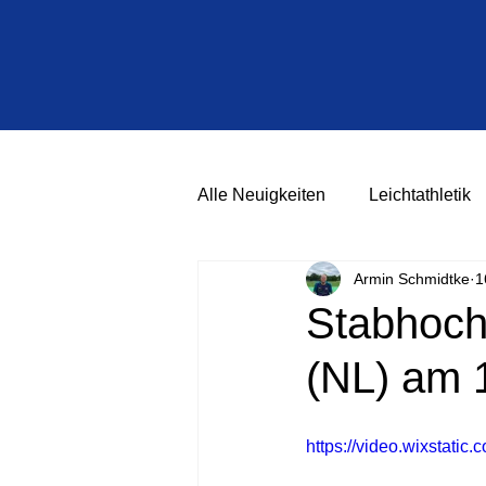
Alle Neuigkeiten
Leichtathletik
Armin Schmidtke
1
Stabhochs
(NL) am 
https://video.wixstat