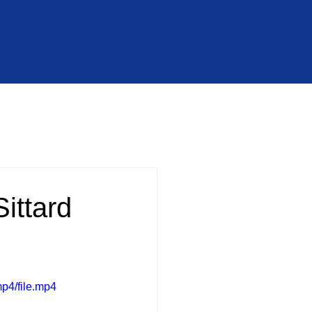
ittard
p4/file.mp4