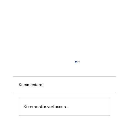
Der 21. Springer- und Werfertag des LTV
am 5. und 6. September 2026
Schon jetzt freuen wir uns, alle informieren zu
Kommentare
können, dass unser traditioneller Springer- und
Werfertag zum 21. Mal in der Balker Aue
stattfindet. Aufgrund der hohen Resonanz in
Kommentar verfassen...
den letzten Jahren h