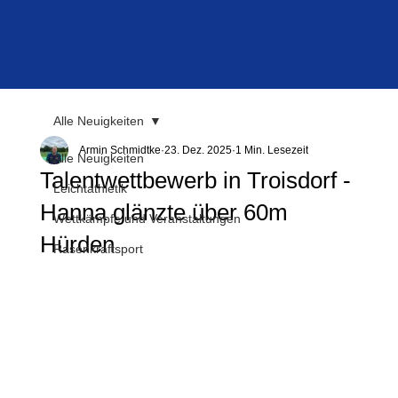
Alle Neuigkeiten
Armin Schmidtke
23. Dez. 2025
1 Min. Lesezeit
Alle Neuigkeiten
Talentwettbewerb in Troisdorf -
Leichtathletik
Hanna glänzte über 60m
Wettkämpfe und Veranstaltungen
Hürden
Rasenkraftsport