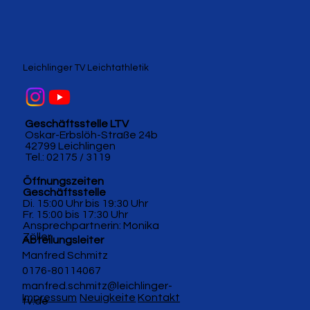
Leichlinger TV Leichtathletik
Geschäftsstelle LTV
Oskar-Erbslöh-Straße 24b
42799 Leichlingen
Tel.: 02175 / 3119
Öffnungszeiten
Geschäftsstelle
Di. 15:00 Uhr bis 19:30 Uhr
Fr. 15:00 bis 17:30 Uhr
Ansprechpartnerin: Monika
Zöller
Abteilungsleiter
Manfred Schmitz
0176-80114067
manfred.schmitz@leichlinger-
Impressum
Neuigkeite
Kontakt
tv.de