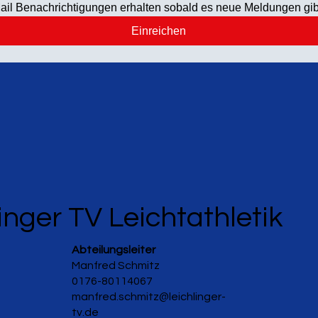
ail Benachrichtigungen erhalten sobald es neue Meldungen gib
Einreichen
inger TV Leichtathletik
Abteilungsleiter
Manfred Schmitz
0176-80114067
manfred.schmitz@leichlinger-
tv.de