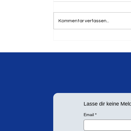
Kommentar verfassen...
19. Springer und Werfertag
am 8. September in
Leichlingen
Lasse dir keine Me
Email
*