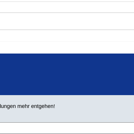
Springer- und Werfertag 2024
Groß
im L
ldungen mehr entgehen!