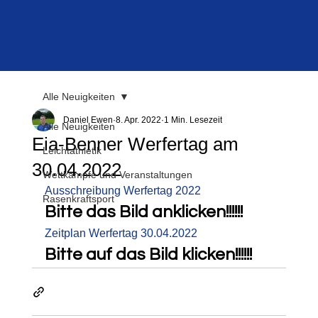
Alle Neuigkeiten
Daniel Ewen
8. Apr. 2022
1 Min. Lesezeit
Alle Neuigkeiten
Eia-Benner Werfertag am
Leichtathletik
30.04.2022
Wettkämpfe und Veranstaltungen
Ausschreibung Werfertag 2022
Rasenkraftsport
Bitte das Bild anklicken!!!!!!
Zeitplan Werfertag 30.04.2022
Bitte auf das Bild klicken!!!!!!