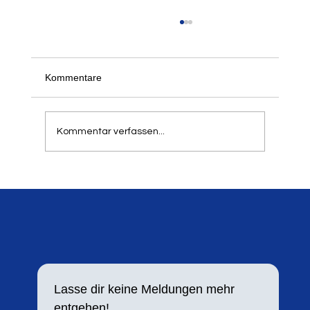
Der 21. Springer- und Werfertag des LTV
am 5. und 6. September 2026
Schon jetzt freuen wir uns, alle informieren zu
Kommentare
können, dass unser traditioneller Springer- und
Werfertag zum 21. Mal in der Balker Aue
stattfindet. Aufgrund der hohen Resonanz in
Kommentar verfassen...
den letzten Jahren h
Lasse dir keine Meldungen mehr 
entgehen!