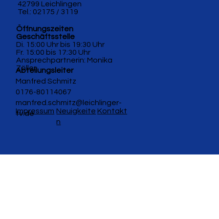
42799 Leichlingen
Tel.: 02175 / 3119
Öffnungszeiten
Geschäftsstelle
Di. 15:00 Uhr bis 19:30 Uhr
Fr. 15:00 bis 17:30 Uhr
Ansprechpartnerin: Monika
Zöller
Abteilungsleiter
Manfred Schmitz
0176-80114067
manfred.schmitz@leichlinger-
Impressum
Neuigkeite
Kontakt
tv.de
n