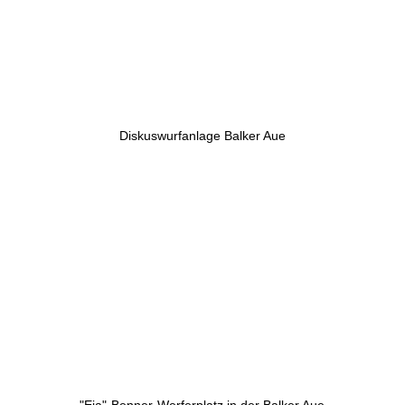
Diskuswurfanlage Balker Aue
"Eia"-Benner-Werferplatz in der Balker Aue