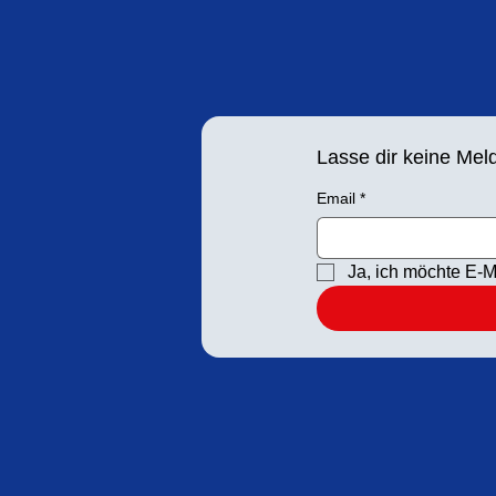
Lasse dir keine Me
Email
*
Ja, ich möchte E-M