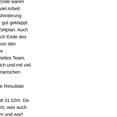
 Ende waren 
el Arbeit 
sforderung 
 gut geklappt 
eitplan. Auch 
ach Ende des 
von den 
e 
ieltes Team. 
ch und mit viel 
narischen 
e Resultate 
it 31.02m. Da 
1m, was auch 
0m und warf 