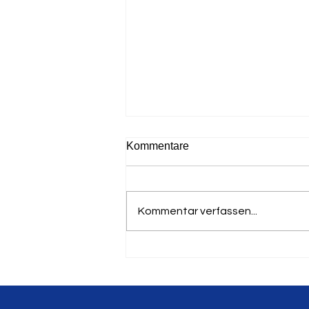
Kommentare
Kommentar verfassen...
Deutscher Masters Meister
für den LTV - Gerhard
Hoffmann