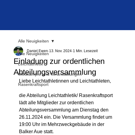
Alle Neuigkeiten
Daniel Ewen
13. Nov. 2024
1 Min. Lesezeit
Alle Neuigkeiten
Einladung zur ordentlichen
Leichtathletik
Abteilungsversammlung
Wettkämpfe und Veranstaltungen
Liebe Leichtathletinnen und Leichtathleten,
Rasenkraftsport
die Abteilung Leichtathletik/ Rasenkraftsport 
lädt alle Mitglieder zur ordentlichen 
Abteilungsversammlung am Dienstag den 
26.11.2024 ein. Die Versammlung findet um 
19:00 Uhr im Mehrzweckgebäude in der 
Balker Aue statt.