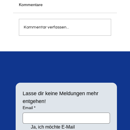
Schon jetzt freuen wir uns, alle informieren zu
Kommentare
können, dass unser traditioneller Springer- und
Werfertag zum 21. Mal in der Balker Aue
stattfindet. Aufgrund der hohen Resonanz in
Kommentar verfassen...
den letzten Jahren h
Lasse dir keine Meldungen mehr 
entgehen!
Email
*
Ja, ich möchte E-Mail 