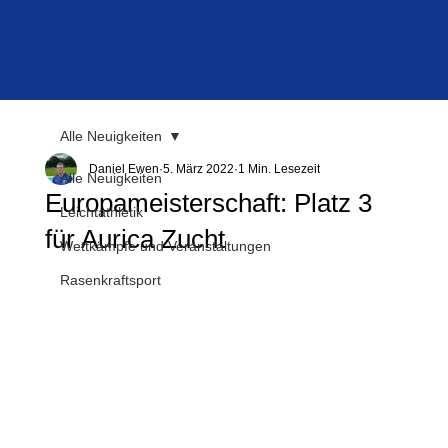
Alle Neuigkeiten
Daniel Ewen
5. März 2022
1 Min. Lesezeit
Alle Neuigkeiten
Europameisterschaft: Platz 3
Leichtathletik
für Aurica Zucht
Wettkämpfe und Veranstaltungen
Rasenkraftsport