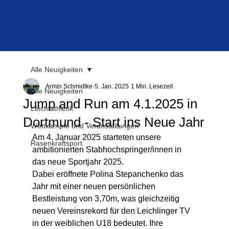
Alle Neuigkeiten
Armin Schmidtke
5. Jan. 2025
1 Min. Lesezeit
Alle Neuigkeiten
Jump and Run am 4.1.2025 in
Leichtathletik
Dortmund - Start ins Neue Jahr
Wettkämpfe und Veranstaltungen
Am 4. Januar 2025 starteten unsere 
Rasenkraftsport
ambitionierten Stabhochspringer/innen in  
das neue Sportjahr 2025.
Dabei eröffnete Polina Stepanchenko das 
Jahr mit einer neuen persönlichen 
Bestleistung von 3,70m, was gleichzeitig 
neuen Vereinsrekord für den Leichlinger TV 
in der weiblichen U18 bedeutet. Ihre 