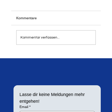
Der 21. Springer- und Werfertag des LTV
am 5. und 6. September 2026
Schon jetzt freuen wir uns, alle informieren zu
Kommentare
können, dass unser traditioneller Springer- und
Werfertag zum 21. Mal in der Balker Aue
stattfindet. Aufgrund der hohen Resonanz in
Kommentar verfassen...
den letzten Jahren h
Lasse dir keine Meldungen mehr 
entgehen!
Email
*