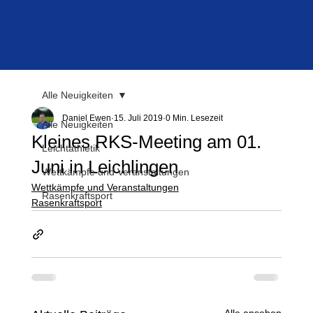
Alle Neuigkeiten
Daniel Ewen
15. Juli 2019
0 Min. Lesezeit
Alle Neuigkeiten
Kleines RKS-Meeting am 01.
Leichtathletik
Juni in Leichlingen
Wettkämpfe und Veranstaltungen
Wettkämpfe und Veranstaltungen
Rasenkraftsport
Rasenkraftsport