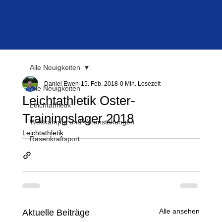
Alle Neuigkeiten
Daniel Ewen
15. Feb. 2018
0 Min. Lesezeit
Alle Neuigkeiten
Leichtathletik Oster-
Leichtathletik
Trainingslager 2018
Wettkämpfe und Veranstaltungen
Leichtathletik
Rasenkraftsport
Alle ansehen
Aktuelle Beiträge