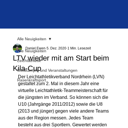
Alle Neuigkeiten
Daniel Ewen
5. Dez. 2020
1 Min. Lesezeit
Alle Neuigkeiten
LTV wieder mit am Start beim
Leichtathletik
Kila-Cup
Wettkämpfe und Veranstaltungen
Der Leichtathletikverband Nordrhein (LVN) 
Rasenkraftsport
gestaltet zum 2. Mal in diesem Jahr eine 
virtuelle Leichtathletik-Teammeisterschaft für 
die jüngsten im Verband. So können sich die 
U10 (Jahrgänge 2011/2012) sowie die U8 
(2013 und jünger) gegen viele andere Teams 
aus der Region messen. Jedes Team 
besteht aus drei Sportlern. Gewertet werden 