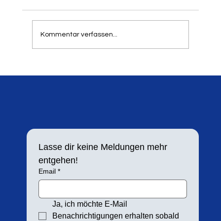
können, dass unser traditioneller Springer- und
Werfertag zum 21. Mal in der Balker Aue
stattfindet. Aufgrund der hohen Resonanz in
Kommentar verfassen...
den letzten Jahren h
Lasse dir keine Meldungen mehr 
entgehen!
Email
*
Ja, ich möchte E-Mail 
Benachrichtigungen erhalten sobald 