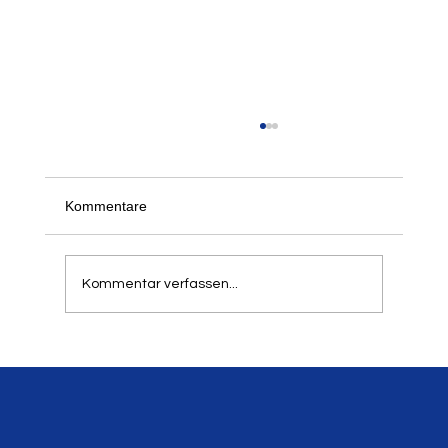
Der 21. Springer- und Werfertag des LTV
am 5. und 6. September 2026
Schon jetzt freuen wir uns, alle informieren zu
Kommentare
können, dass unser traditioneller Springer- und
Werfertag zum 21. Mal in der Balker Aue
stattfindet. Aufgrund der hohen Resonanz in
Kommentar verfassen...
den letzten Jahren h