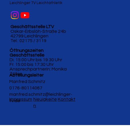
Leichlinger TV Leichtathletik
Geschäftsstelle LTV
Oskar-Erbslöh-Straße 24b
42799 Leichlingen
Tel.: 02175 / 3119
Öffnungszeiten
Geschäftsstelle
Di. 15:00 Uhr bis 19:30 Uhr
Fr. 15:00 bis 17:30 Uhr
Ansprechpartnerin: Monika
Zöller
Abteilungsleiter
Manfred Schmitz
0176-80114067
manfred.schmitz@leichlinger-
Impressum
Neuigkeite
Kontakt
tv.de
n