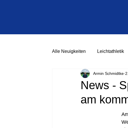
Alle Neuigkeiten
Leichtathletik
Armin Schmidtke
2
News - S
am komm
Am
We