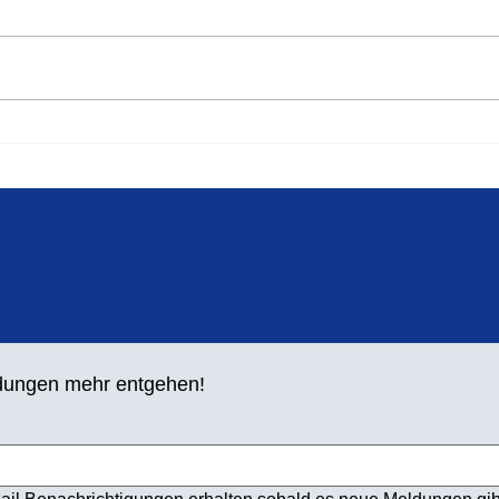
Schon jetzt freuen wir uns, alle
informieren zu können, dass
unser traditioneller Springer- und
Werfertag zum 21. Mal in der
Balker Aue stattfindet. Aufgrund
Trai
der hohen Resonanz in den
den 
letzten Jahren h
ldungen mehr entgehen!