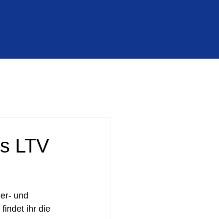
es LTV
er- und 
indet ihr die 