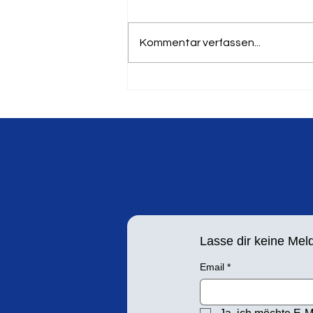
Kommentar verfassen...
Deutscher Masters Meister
für den LTV - Gerhard
Hoffmann
Lasse dir keine Me
Email
*