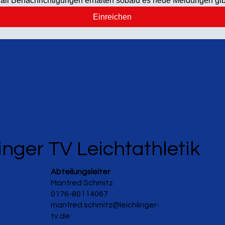
ail Benachrichtigungen erhalten sobald es neue Meldungen gib
Einreichen
inger TV Leichtathletik
Abteilungsleiter
Manfred Schmitz
0176-80114067
manfred.schmitz@leichlinger-
tv.de