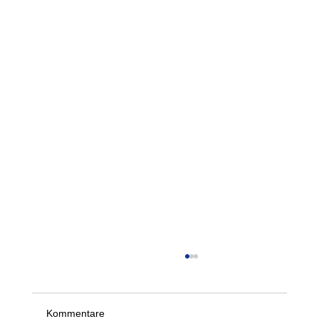
Der 21. Springer- und Werfertag des LTV
am 5. und 6. September 2026
Schon jetzt freuen wir uns, alle informieren zu
Kommentare