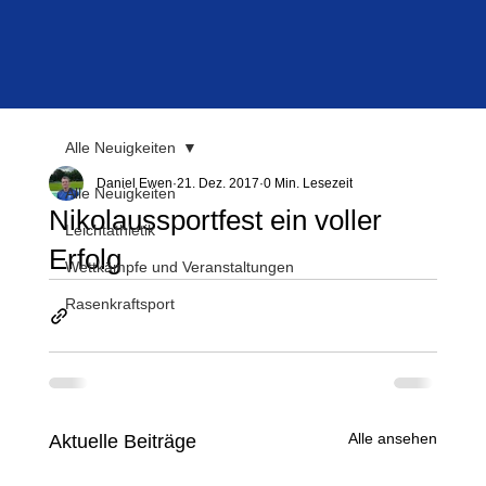
Alle Neuigkeiten
Daniel Ewen
21. Dez. 2017
0 Min. Lesezeit
Alle Neuigkeiten
Nikolaussportfest ein voller
Leichtathletik
Erfolg
Wettkämpfe und Veranstaltungen
Rasenkraftsport
Alle ansehen
Aktuelle Beiträge