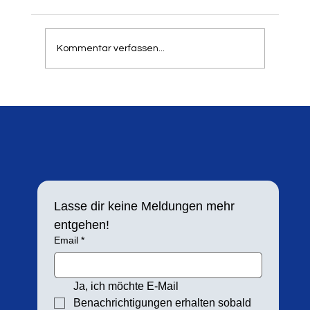
können, dass unser traditioneller Springer- und
Werfertag zum 21. Mal in der Balker Aue
stattfindet. Aufgrund der hohen Resonanz in
Kommentar verfassen...
den letzten Jahren h
Lasse dir keine Meldungen mehr 
entgehen!
Email
*
Ja, ich möchte E-Mail 
Benachrichtigungen erhalten sobald 