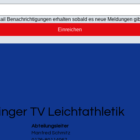
ail Benachrichtigungen erhalten sobald es neue Meldungen gib
Einreichen
inger TV Leichtathletik
Abteilungsleiter
Manfred Schmitz
0176-80114067