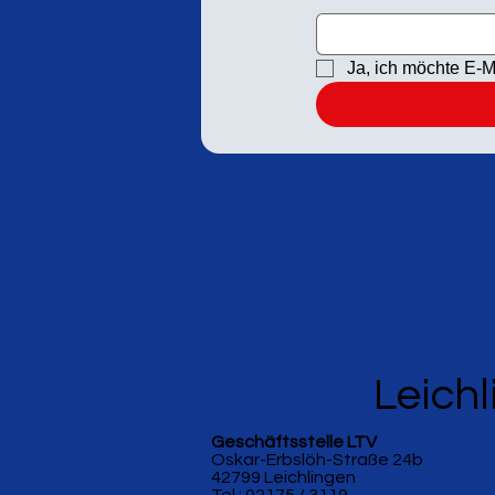
Ja, ich möchte E-M
Leichl
Geschäftsstelle LTV
Oskar-Erbslöh-Straße 24b
42799 Leichlingen
Tel.: 02175 / 3119