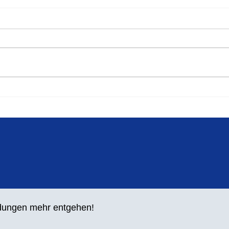
Spri
Silbermedaille für Lara
Maybach
ldungen mehr entgehen!