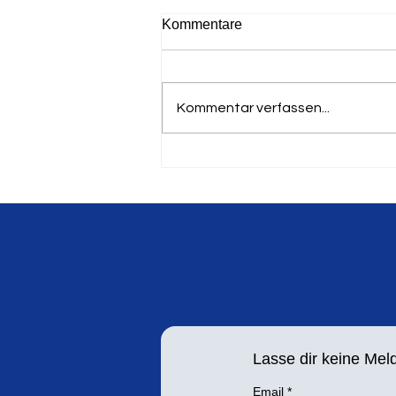
Kommentare
Kommentar verfassen...
19. Springer und Werfertag
am 8. September in
Leichlingen
Lasse dir keine Me
Email
*