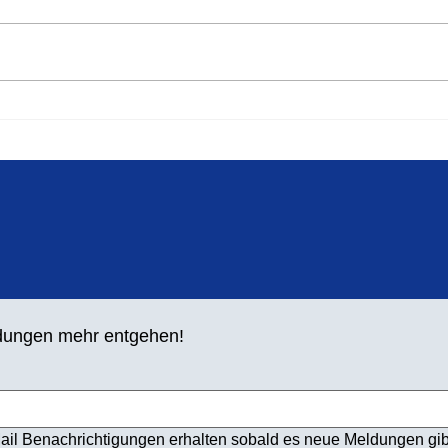
Spri
Silbermedaille für Lara
Maybach
ldungen mehr entgehen!
ail Benachrichtigungen erhalten sobald es neue Meldungen gib