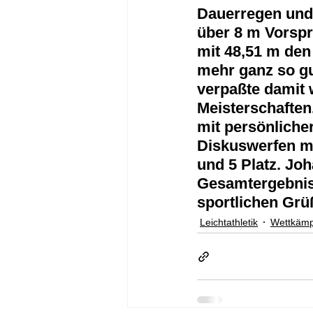
Dauerregen und f
über 8 m Vorspru
mit 48,51 m den
mehr ganz so gu
verpaßte damit w
Meisterschaften
mit persönliche
Diskuswerfen mi
und 5 Platz. Jo
Gesamtergebnis 
sportlichen Gr
Leichtathletik
Wettkämp