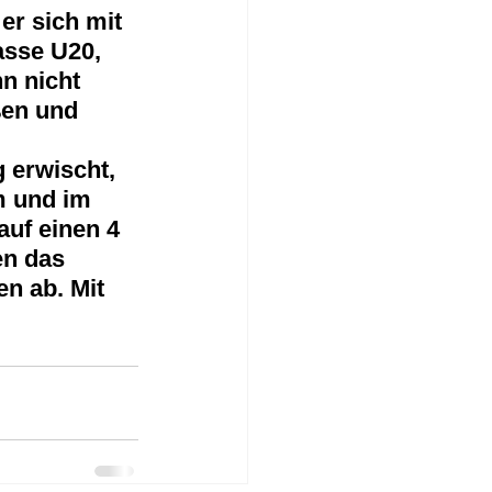
er sich mit 
asse U20, 
n nicht 
ßen und 
 erwischt, 
m und im 
auf einen 4 
n das 
n ab. Mit 