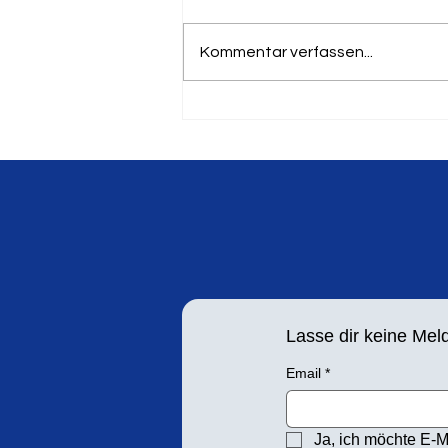
Kommentar verfassen...
19. Springer und Werfertag
am 8. September in
Leichlingen
Lasse dir keine Me
Email
*
Ja, ich möchte E-M