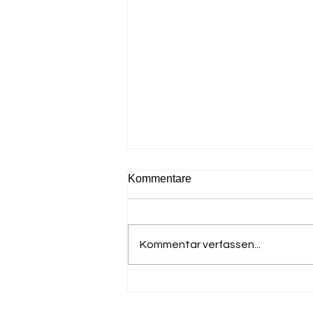
Kommentare
Kommentar verfassen...
Deutscher Masters Meister
für den LTV - Gerhard