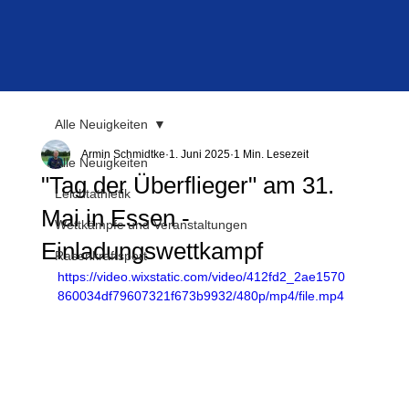
Alle Neuigkeiten
Armin Schmidtke
1. Juni 2025
1 Min. Lesezeit
Alle Neuigkeiten
"Tag der Überflieger" am 31.
Leichtathletik
Mai in Essen -
Wettkämpfe und Veranstaltungen
Einladungswettkampf
Rasenkraftsport
https://video.wixstatic.com/video/412fd2_2ae1570
860034df79607321f673b9932/480p/mp4/file.mp4