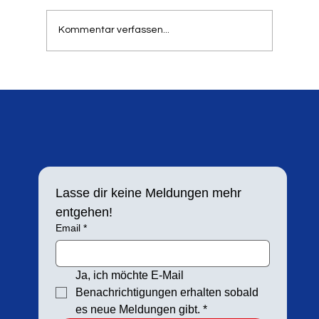
Werfertag zum 21. Mal in der Balker Aue
stattfindet. Aufgrund der hohen Resonanz in
Kommentar verfassen...
den letzten Jahren h
Lasse dir keine Meldungen mehr 
entgehen!
Email
*
Ja, ich möchte E-Mail 
Benachrichtigungen erhalten sobald 
es neue Meldungen gibt.
*