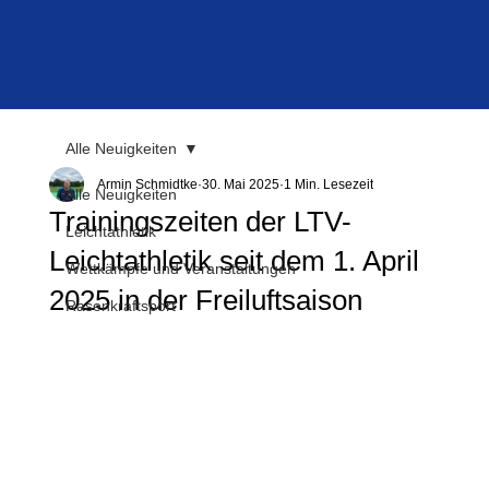
Alle Neuigkeiten
Armin Schmidtke
30. Mai 2025
1 Min. Lesezeit
Alle Neuigkeiten
Trainingszeiten der LTV-
Leichtathletik
Leichtathletik seit dem 1. April
Wettkämpfe und Veranstaltungen
2025 in der Freiluftsaison
Rasenkraftsport