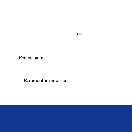
Der 21. Springer- und Werfertag des LTV
am 5. und 6. September 2026
Schon jetzt freuen wir uns, alle informieren zu
Kommentare
können, dass unser traditioneller Springer- und
Werfertag zum 21. Mal in der Balker Aue
stattfindet. Aufgrund der hohen Resonanz in
Kommentar verfassen...
den letzten Jahren h