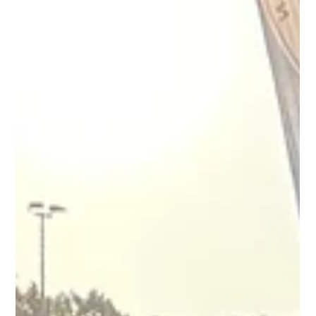
18. Juni 2023
1 Min. Lesezeit
Sommersportfest: 230 Teilnehmer waren
dabei
Sommersportfest, 17.06. Rund 230 Teilnehmer traten den
Weg zum Sportplatz in die Balker Aue an, um beim Leichlinger
Sommersportfest...