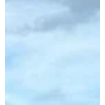
TrueAthletesClassics: U12 gewinnt die
Pendelstaffel vor großer Kulisse
Am 29. Juli wurde die U12 vom LTV zum internationalen
Leichtathletik Meeting nach Bayer Leverkusen eingeladen,
um hier die Pendelstaffel...