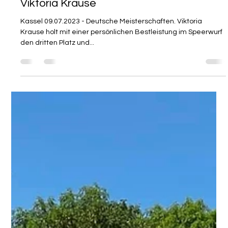
Deutsche Meisterschaften: Lara
Maybach holt sich 2x Gold
Nach langer Verletzungspause steht sie wieder ganz oben
auf dem Treppchen: Lara Maybach. In Waiblingen fanden am
29.7.2023 die Deutschen...
Daniel Ewen
26. Juli 2023
0 Min. Lesezeit
Vorläufige Bestenliste: Freiluft 2023
Daniel Ewen
9. Juli 2023
1 Min. Lesezeit